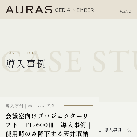
私たちについて
NETWORK
LUTRON
BARCO
HOME
HOME
PROJECTOR
CRESTRON
(WI-
INSTALL
HOMEWORKS
RESIDENTIAL
THEATER
AUDIO
LIFT
FI)
CEDIAとは
CASE ST
CASE STUDIES
サービス
導入事例
導入事例
ご依頼の流れ
導入事例
ホームシアター
店舗情報
会議室向けプロジェクターリ
HOME
導入事例
フト「PL-600Ⅲ」導入事例｜
お知らせ
会議室向けプロジェクターリフト「PL-600Ⅲ」導入事例｜使
使用時のみ降下する天井収納
用時のみ降下する天井収納システム