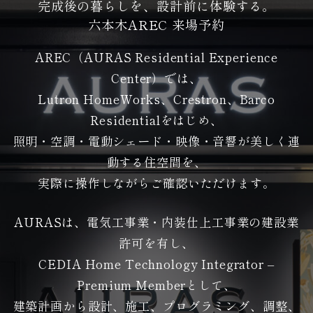
完成後の暮らしを、設計前に体験する。
六本木AREC 来場予約
AREC（AURAS Residential Experience
Center）では、
Lutron HomeWorks、Crestron、Barco
Residentialをはじめ、
照明・空調・電動シェード・映像・音響が美しく連
動する住空間を、
実際に操作しながらご確認いただけます。
AURASは、電気工事業・内装仕上工事業の建設業
許可を有し、
CEDIA Home Technology Integrator –
Premium Memberとして、
建築計画から設計、施工、プログラミング、調整、